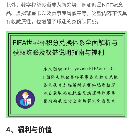
此外，数字权益逐渐成为新趋势，例如限量NFT纪念
品、虚拟球星卡以及赛事专属徽章等，这些内容不仅具
有收藏属性，也增强了球迷的身份认同感。
4、福利与价值