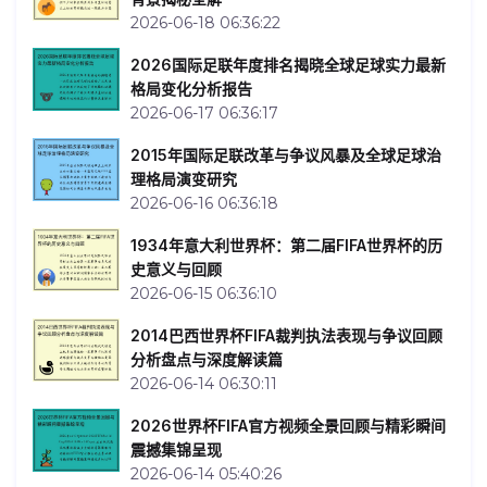
2026-06-18 06:36:22
2026国际足联年度排名揭晓全球足球实力最新
格局变化分析报告
2026-06-17 06:36:17
2015年国际足联改革与争议风暴及全球足球治
理格局演变研究
2026-06-16 06:36:18
1934年意大利世界杯：第二届FIFA世界杯的历
史意义与回顾
2026-06-15 06:36:10
2014巴西世界杯FIFA裁判执法表现与争议回顾
分析盘点与深度解读篇
2026-06-14 06:30:11
2026世界杯FIFA官方视频全景回顾与精彩瞬间
震撼集锦呈现
2026-06-14 05:40:26