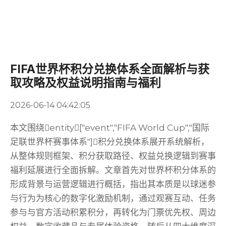
FIFA世界杯积分兑换体系全面解析与获
取攻略及权益说明指南与福利
2026-06-14 04:42:05
本文围绕entity["event","FIFA World Cup","国际
足联世界杯赛事体系"]积分兑换体系展开系统解析，
从整体规则框架、积分获取路径、权益兑换逻辑到赛事
福利延展进行全面拆解。文章首先对世界杯积分体系的
形成背景与运营逻辑进行概括，指出其本质是以球迷参
与行为为核心的数字化激励机制，通过观赛互动、任务
参与与官方活动积累积分，再转化为门票优先权、周边