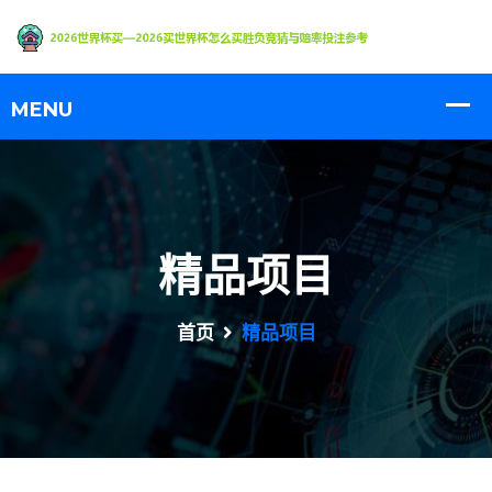
精品项目
首页
精品项目