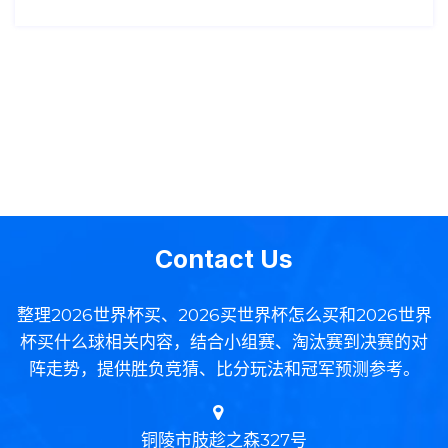
Contact Us
整理2026世界杯买、2026买世界杯怎么买和2026世界
杯买什么球相关内容，结合小组赛、淘汰赛到决赛的对
阵走势，提供胜负竞猜、比分玩法和冠军预测参考。
铜陵市肢趁之森327号