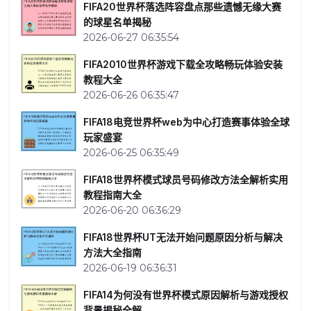
FIFA20世界杯落选阵容盘点那些遗憾无缘大赛
的球星名单揭秘
2026-06-27 06:35:54
FIFA2010世界杯游戏下载全攻略畅玩体验安装
教程大全
2026-06-26 06:35:47
FIFA18电竞世界杯web为中心打造赛事体验全球
玩家盛宴
2026-06-25 06:35:49
FIFA18世界杯模式球员号码修改方法全解析实用
教程指南大全
2026-06-20 06:36:29
FIFA18世界杯UT无法开始问题原因分析与解决
方法大全指南
2026-06-19 06:36:31
FIFA14为何没有世界杯模式原因解析与游戏授权
背景揭秘全解