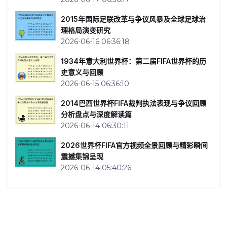
2015年国际足联改革与争议风暴及全球足球治
理格局演变研究
2026-06-16 06:36:18
1934年意大利世界杯：第二届FIFA世界杯的历
史意义与回顾
2026-06-15 06:36:10
2014巴西世界杯FIFA裁判执法表现与争议回顾
分析盘点与深度解读篇
2026-06-14 06:30:11
2026世界杯FIFA官方视频全景回顾与精彩瞬间
震撼集锦呈现
2026-06-14 05:40:26