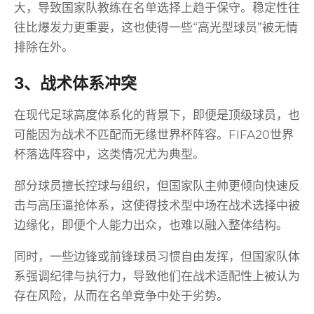
大，导致国家队教练在名单选择上趋于保守。稳定性往
往比爆发力更重要，这也使得一些“高光型球员”被无情
排除在外。
3、战术体系冲突
在现代足球高度体系化的背景下，即便是顶级球员，也
可能因为战术不匹配而无缘世界杯阵容。FIFA20世界
杯落选阵容中，这类情况尤为典型。
部分球员擅长控球与组织，但国家队主帅更倾向快速反
击与高压逼抢体系，这使得技术型中场在战术选择中被
边缘化，即便个人能力出众，也难以融入整体结构。
同时，一些边锋或前锋球员习惯自由发挥，但国家队体
系强调纪律与执行力，导致他们在战术适配性上被认为
存在风险，从而在名单竞争中处于劣势。