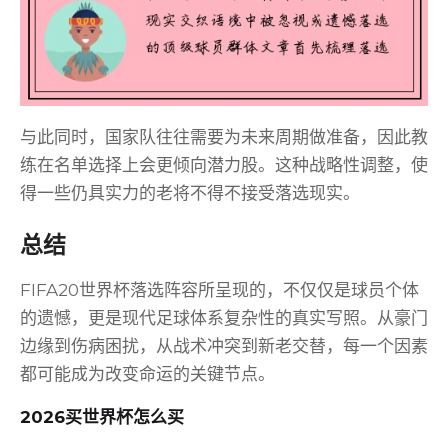
与此同时，国家队往往需要为未来周期做准备，因此教
练在名单选择上会更倾向潜力股。这种战略性调整，使
得一些仍具实力的老将不得不接受落选现实。
总结
FIFA20世界杯落选阵容所呈现的，不仅仅是球员个体
的遗憾，更是现代足球体系复杂性的真实写照。从豪门
边缘到伤病困扰，从战术冲突到新老交替，每一个因素
都可能成为改变命运的关键节点。
2026买世界杯怎么买