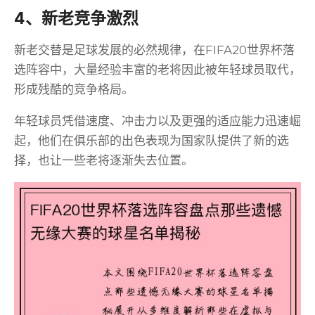
4、新老竞争激烈
新老交替是足球发展的必然规律，在FIFA20世界杯落
选阵容中，大量经验丰富的老将因此被年轻球员取代，
形成残酷的竞争格局。
年轻球员凭借速度、冲击力以及更强的适应能力迅速崛
起，他们在俱乐部的出色表现为国家队提供了新的选
择，也让一些老将逐渐失去位置。