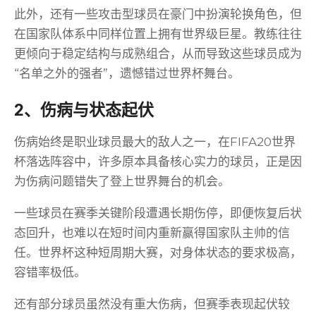
此外，还有一些攻击型球员在豪门中扮演轮换角色，但
在国家队体系中同样位置上拥有世界级巨星。教练往往
更倾向于稳定结构与成熟组合，从而导致这些球员成为
“名单之外的强者”，遗憾错过世界杯舞台。
2、伤病与状态起伏
伤病始终是职业球员最大的敌人之一，在FIFA20世界
杯落选阵容中，许多原本具备核心实力的球员，正是因
为伤病问题错失了登上世界舞台的机会。
一些球员在赛季关键阶段遭遇长期伤停，即便恢复后状
态回升，也难以在短时间内重新赢得国家队主帅的信
任。世界杯这种短周期大赛，对身体状态的要求极高，
容错率极低。
还有部分球员虽然没有重大伤病，但赛季表现起伏较