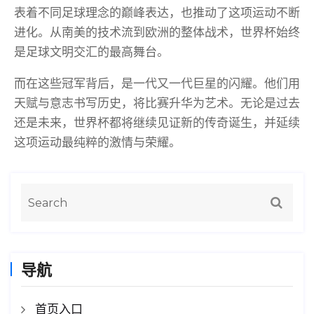
表着不同足球理念的巅峰表达，也推动了这项运动不断
进化。从南美的技术流到欧洲的整体战术，世界杯始终
是足球文明交汇的最高舞台。
而在这些冠军背后，是一代又一代巨星的闪耀。他们用
天赋与意志书写历史，将比赛升华为艺术。无论是过去
还是未来，世界杯都将继续见证新的传奇诞生，并延续
这项运动最纯粹的激情与荣耀。
导航
首页入口