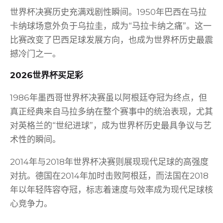
世界杯决赛历史充满戏剧性瞬间。1950年巴西在马拉
卡纳球场意外负于乌拉圭，成为“马拉卡纳之痛”。这一
比赛改变了巴西足球发展方向，也成为世界杯历史最震
撼冷门之一。
2026世界杯买足彩
1986年墨西哥世界杯决赛虽以阿根廷夺冠为终点，但
真正经典来自马拉多纳在整个赛事中的统治表现，尤其
对英格兰的“世纪进球”，成为世界杯历史最具争议与艺
术性的瞬间。
2014年与2018年世界杯决赛则展现现代足球的高强度
对抗。德国在2014年加时击败阿根廷，而法国在2018
年以年轻阵容夺冠，标志着速度与效率成为现代足球核
心竞争力。