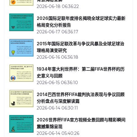
2026-06-18 06:36:22
2026国际足联年度排名揭晓全球足球实力最新
格局变化分析报告
2026-06-17 06:36:17
2015年国际足联改革与争议风暴及全球足球治
理格局演变研究
2026-06-16 06:36:18
1934年意大利世界杯：第二届FIFA世界杯的历
史意义与回顾
2026-06-15 06:36:10
2014巴西世界杯FIFA裁判执法表现与争议回顾
分析盘点与深度解读篇
2026-06-14 06:30:11
2026世界杯FIFA官方视频全景回顾与精彩瞬间
震撼集锦呈现
2026-06-14 05:40:26