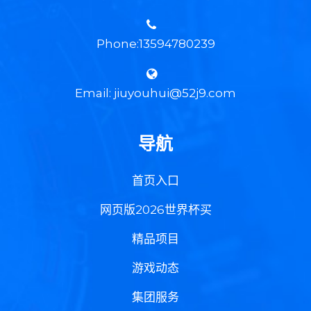
Phone:13594780239
Email: jiuyouhui@52j9.com
导航
首页入口
网页版2026世界杯买
精品项目
游戏动态
集团服务